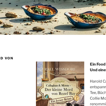
RD VON
Ein Food 
Und eine
Harold Ca
entspann
Tee, Büc
Collie Mo
renommie