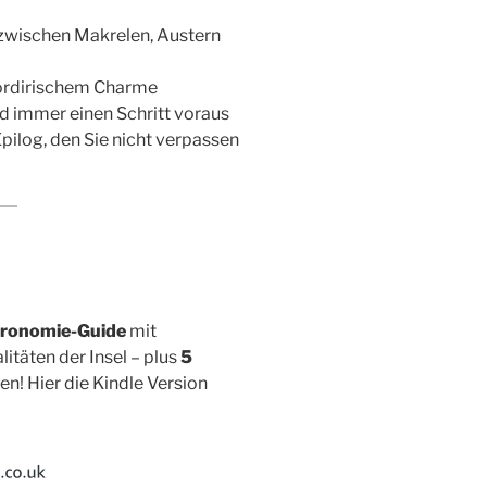
 zwischen Makrelen, Austern
ordirischem Charme
nd immer einen Schritt voraus
Epilog, den Sie nicht verpassen
tronomie-Guide
mit
itäten der Insel – plus
5
! Hier die Kindle Version