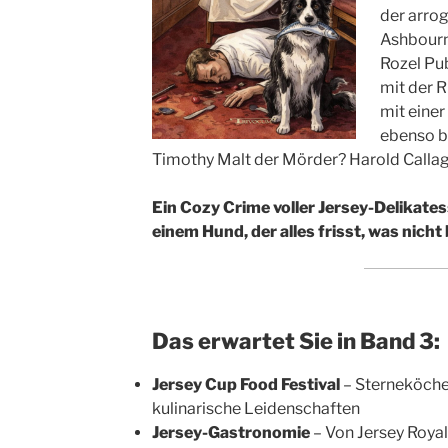
der arro
Ashbourn
Rozel Pub
mit der 
mit einer
ebenso b
Timothy Malt der Mörder? Harold Callag
Ein Cozy Crime voller Jersey-Delikate
einem Hund, der alles frisst, was nicht
Das erwartet Sie in Band 3:
Jersey Cup Food Festival
– Sterneköche
kulinarische Leidenschaften
Jersey-Gastronomie
– Von Jersey Royal